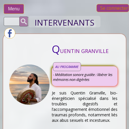
Skip
Se connecter
to
Menu
content
Rechercher :
INTERVENANTS
Q
UENTIN GRANVILLE
AU PROGRAMME
- Méditation sonore guidée : libérer les
mémoires non digérées
Je suis Quentin Granville, bio-
énergéticien spécialisé dans les
troubles digestifs et
l’accompagnement émotionnel des
traumas profonds, notamment liés
aux abus sexuels et incestueux.