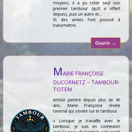
moyens, il a pu créer seul son
premier tambour (qu’il a offert
depuis), puis un autre et…
Et des amies l’ont poussé à
transmettre.
Ouvrir
→
M
ARIE FRANÇOISE
DUCORNETZ – TAMBOUR-
TOTEM
Artiste peintre depuis plus de 40
ans, Marie Françoise révèle
l’animal qui s’invite sur le tambour.
« Lorsque je travaille avec le
tambour, je suis en connexion
avec la peau de l’animal, son esprit