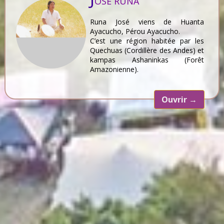
OSÉ RUNA
Runa José viens de Huanta
Ayacucho, Pérou Ayacucho.
C’est une région habitée par les
Quechuas (Cordillère des Andes) et
kampas Ashaninkas (Forêt
Amazonienne).
Ouvrir
→