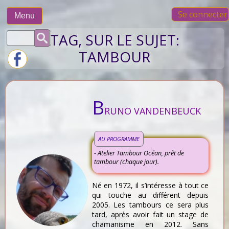
Skip
Se connecter
to
Menu
content
Rechercher :
TAG, SUR LE SUJET:
TAMBOUR
B
RUNO VANDENBEUCK
AU PROGRAMME
- Atelier Tambour Océan, prêt de
tambour (chaque jour).
Né en 1972, il s’intéresse à tout ce
qui touche au différent depuis
2005. Les tambours ce sera plus
tard, après avoir fait un stage de
chamanisme en 2012. Sans