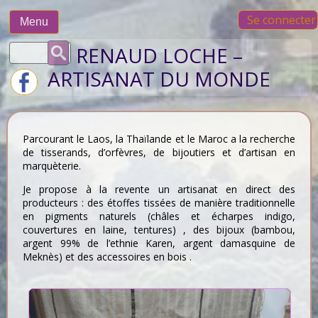
Skip
Se connecter
to
Menu
content
Rechercher :
RENAUD LOCHE –
ARTISANAT DU MONDE
Parcourant le Laos, la Thaïlande et le Maroc a la recherche
de tisserands, d’orfèvres, de bijoutiers et d’artisan en
marquèterie.
Je propose à la revente un artisanat en direct des
producteurs : des étoffes tissées de manière traditionnelle
en pigments naturels (châles et écharpes indigo,
couvertures en laine, tentures) , des bijoux (bambou,
argent 99% de l’ethnie Karen, argent damasquine de
Meknès) et des accessoires en bois .