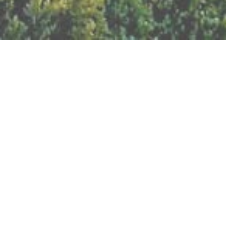
BILLETTERIE DU FESTIVAL
POLITIQUE DE
CONFIDENTIALITÉ
NOUS CONTACTER
Artisanat
Abeilles
Bien être
Arts graphiques
Bijoux
Cacao
Breathwork