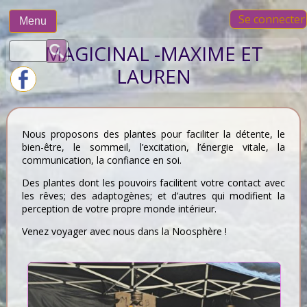
Skip
Se connecter
to
Menu
content
Rechercher :
MAGICINAL -MAXIME ET
LAUREN
Nous proposons des plantes pour faciliter la détente, le
bien-être, le sommeil, l’excitation, l’énergie vitale, la
communication, la confiance en soi.
Des plantes dont les pouvoirs facilitent votre contact avec
les rêves; des adaptogènes; et d’autres qui modifient la
perception de votre propre monde intérieur.
Venez voyager avec nous dans la Noosphère !