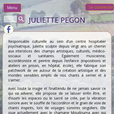
Skip
Se connecter
to
Menu
content
Rechercher :
JULIETTE PEGON
Responsable culturelle au sein d’un centre hospitalier
psychiatrique, Juliette sculpte depuis vingt ans un chemin
aux interstices des champs artistiques, culturels, médico-
sociaux et sanitaires. Également musicienne,
accordéoniste et peintre depuis l’enfance (expositions et
ateliers en prison, en hôpital, école), elle fabrique son
patchwork de vie autour de la création artistique et des
mondes sensibles emplis de nos chants à semer et à
s’aimer.
Avec toute la magie et l’inattendu de ne jamais savoir ce
qui va advenir, elle propose de se laisser enfin être, et
d’ouvrir les espaces ou le sacré se crée, par la vibration
sonore avec le souffle de l’accordéon et le grain de voix de
chants inspirés, lors de voyages sonores singuliers. Elle
joue actuellement avec le chamane Moudouma avec qui