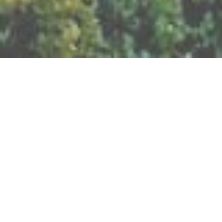
BILLETTERIE DU FESTIVAL
POLITIQUE DE
CONFIDENTIALITÉ
NOUS CONTACTER
Artisanat
Abeilles
Bien être
Arts graphiques