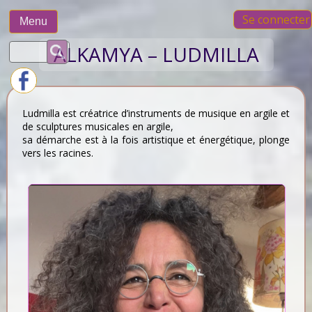
Skip
Se connecter
to
Menu
content
Rechercher :
ALKAMYA – LUDMILLA
Ludmilla est créatrice d’instruments de musique en argile et
de sculptures musicales en argile,
sa démarche est à la fois artistique et énergétique, plonge
vers les racines.