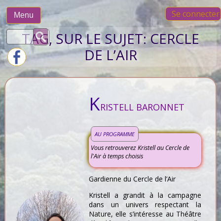
Skip
Se connecter
to
Menu
content
Rechercher :
TAG, SUR LE SUJET:
CERCLE
DE L’AIR
K
RISTELL BARONNET
AU PROGRAMME
Vous retrouverez Kristell au Cercle de
l'Air à temps choisis
Gardienne du Cercle de l’Air
Kristell a grandit à la campagne
dans un univers respectant la
Nature, elle s’intéresse au Théâtre