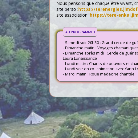
Nous pensons que chaque être vivant, ch
site perso :
https://terenergies.jimdo
site association :
https://tere-enkai.j
AU PROGRAMME !
- Samedi soir 20h30 : Grand cercle de g
- Dimanche matin : Voyages chamanique
- Dimanche après midi : Cercle de guéri
Laura Lunaissance
- Lundi matin : Chants de pouvoirs et cha
- Lundi soir en co- animation avec Yann Le
- Mardi matin : Roue médecine chantée.