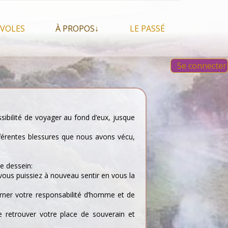
VOLES
À PROPOS↓
LE PASSÉ
À propos du festival
Images et vidéos 2023
Se connecter
Qui sommes nous ?
Aperçu sur les éditions
 Feu, espace sacré
précédentes
Nos partenaires
 chamanisme, mais
s que…
Faire un Don libre
s tentes et les tipis
ssibilité de voyager au fond d’eux, jusque
fférentes blessures que nous avons vécu,
e dessein:
 vous puissiez à nouveau sentir en vous la
carner votre responsabilité d’homme et de
e retrouver votre place de souverain et