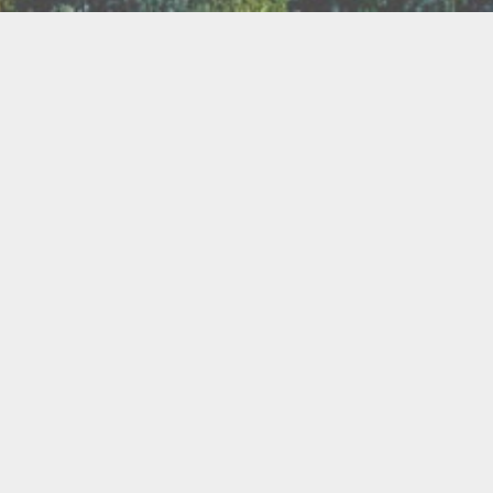
TER
ux
Breathwork
amanisme
Druidisme
FAQ
e
Maquillage
Oracles
s
s
Savons