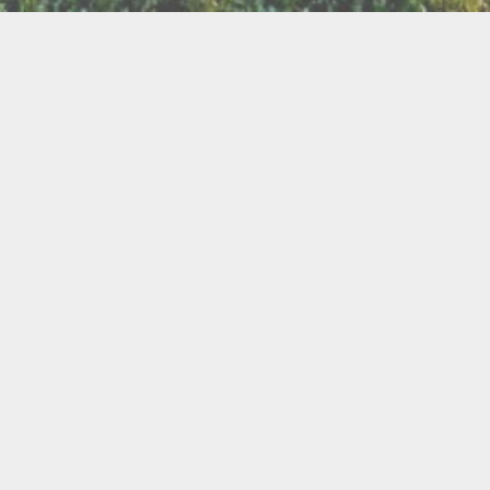
LLETTERIE DU FESTIVAL
POLITIQUE DE
NOUS CONTAC
CONFIDENTIALITÉ
isanat
Bien être
Arts graphiques
Bijo
Ch
le de l'Air
Cercles d'Hommes
Cercles de Femmes
llations
Contes
Cuir
Danse
Didgeridoo
Instruments de musiques
Lecture
Lithothérapi
Musique
Nature
icothérapie
Objets de rituel
Rituels et tradition
Pour les enfants
Poésie