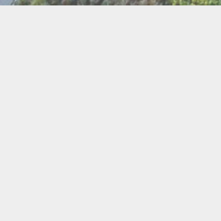
BI
Art
Abeilles
Cacao
Cerc
Chant
Conste
Herboristerie
Mus
Miel
Pierres