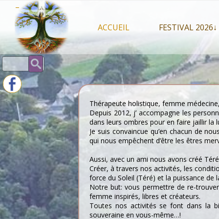
Skip
–
to
content
ACCUEIL
FESTIVAL 2026↓
Programme Juil
Rechercher :
Intervenants 2
Stands artisan
Thérapeute holistique, femme médecine
Depuis 2012, j’ accompagne les personnes 
dans leurs ombres pour en faire jaillir la 
Je suis convaincue qu’en chacun de nous
qui nous empêchent d’être les êtres mer
Aussi, avec un ami nous avons créé Téré
Créer, à travers nos activités, les condi
force du Soleil (Téré) et la puissance de 
Notre but: vous permettre de re-trouver 
femme inspirés, libres et créateurs.
Toutes nos activités se font dans la b
souveraine en vous-même…!