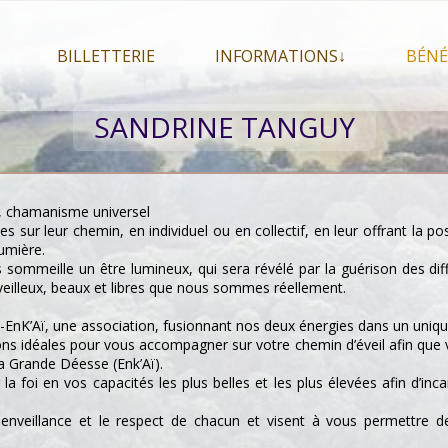
BILLETTERIE
INFORMATIONS↓
BÉNÉ
let 2026
Billetterie
Présentation du festival
SANDRINE TANGUY
026
Mon compte
En savoir plus . . .
Le
s 2026
La F.A.Q. du festival
Le
pa
Pour se restaurer
, chamanisme universel
Le
sur leur chemin, en individuel ou en collectif, en leur offrant la po
Plan d’accès
lumière.
 sommeille un être lumineux, qui sera révélé par la guérison des di
Informations pratiques
veilleux, beaux et libres que nous sommes réellement.
Co-voiturage
-EnK’Aï, une association, fusionnant nos deux énergies dans un uniqu
tions idéales pour vous accompagner sur votre chemin d’éveil afin que
la Grande Déesse (Enk’Aï).
la foi en vos capacités les plus belles et les plus élevées afin d’in
ienveillance et le respect de chacun et visent à vous permettre d