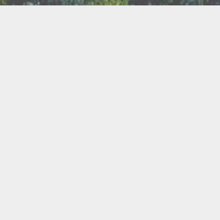
TER
ux
Breathwork
amanisme
Druidisme
FAQ
e
Maquillage
Oracles
s
s
Savons