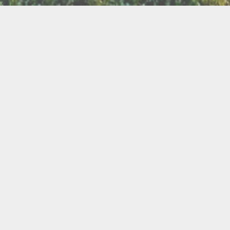
LLETTERIE DU FESTIVAL
POLITIQUE DE
NOUS CONTAC
CONFIDENTIALITÉ
isanat
Bien être
Arts graphiques
Bijo
Ch
le de l'Air
Cercles d'Hommes
Cercles de Femmes
llations
Contes
Cuir
Danse
Didgeridoo
Instruments de musiques
Lecture
Lithothérapi
Musique
Nature
icothérapie
Objets de rituel
Rituels et tradition
Pour les enfants
Poésie