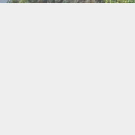
BI
Art
Abeilles
Cacao
Cerc
Chant
Conste
Herboristerie
Mus
Miel
Pierres