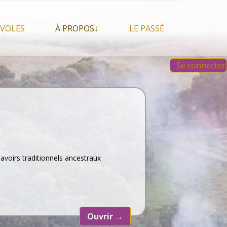
VOLES
À PROPOS↓
LE PASSÉ
À propos du festival
Images et vidéos 2023
Se connecter
Qui sommes nous ?
Aperçu sur les éditions
 Feu, espace sacré
précédentes
Nos partenaires
 chamanisme, mais
s que…
Faire un Don libre
s tentes et les tipis
savoirs traditionnels ancestraux
Ouvrir
→