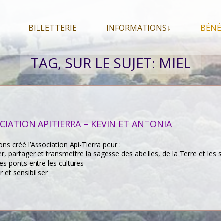
BILLETTERIE
INFORMATIONS↓
BÉNÉ
let 2026
Billetterie
Présentation du festival
TAG, SUR LE SUJET:
MIEL
026
Mon compte
En savoir plus . . .
Le
s 2026
La F.A.Q. du festival
Le
pa
Pour se restaurer
Le
Plan d’accès
CIATION APITIERRA – KEVIN ET ANTONIA
Informations pratiques
ns créé l’Association Api-Tierra pour :
Co-voiturage
er, partager et transmettre la sagesse des abeilles, de la Terre et les 
es ponts entre les cultures
r et sensibiliser