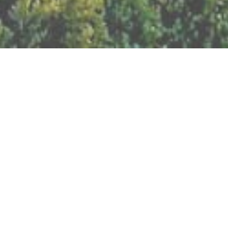
BILLETTERIE DU FESTIVAL
POLITIQUE DE
CONFIDENTIALITÉ
NOUS CONTACTER
Artisanat
Abeilles
Bien être
Arts graphiques
Bijoux
Cacao
Breathwork