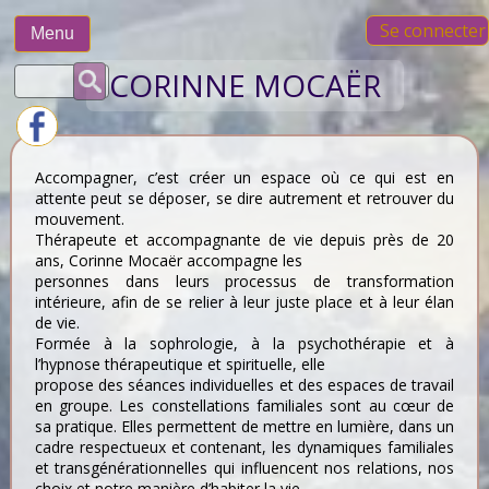
Skip
Se connecter
to
Menu
content
Rechercher :
CORINNE MOCAËR
Accompagner, c’est créer un espace où ce qui est en
attente peut se déposer, se dire autrement et retrouver du
mouvement.
Thérapeute et accompagnante de vie depuis près de 20
ans, Corinne Mocaër accompagne les
personnes dans leurs processus de transformation
intérieure, afin de se relier à leur juste place et à leur élan
de vie.
Formée à la sophrologie, à la psychothérapie et à
l’hypnose thérapeutique et spirituelle, elle
propose des séances individuelles et des espaces de travail
en groupe. Les constellations familiales sont au cœur de
sa pratique. Elles permettent de mettre en lumière, dans un
cadre respectueux et contenant, les dynamiques familiales
et transgénérationnelles qui influencent nos relations, nos
choix et notre manière d’habiter la vie.