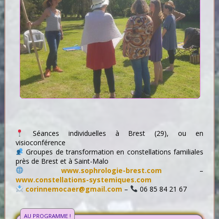
Séances individuelles à Brest (29), ou en
visioconférence
Groupes de transformation en constellations familiales
près de Brest et à Saint-Malo
www.sophrologie-brest.com
–
www.constellations-systemiques.com
corinnemocaer@gmail.com
–
06 85 84 21 67
AU PROGRAMME !