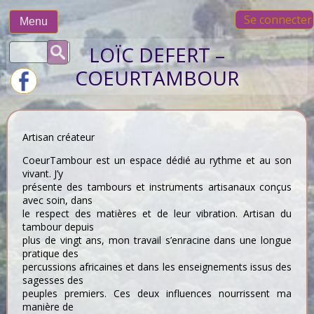
Skip
Se connecter
to
Menu
content
Rechercher :
LOÏC DEFERT –
COEURTAMBOUR
Artisan créateur
CoeurTambour est un espace dédié au rythme et au son
vivant. J’y
présente des tambours et instruments artisanaux conçus
avec soin, dans
le respect des matières et de leur vibration. Artisan du
tambour depuis
plus de vingt ans, mon travail s’enracine dans une longue
pratique des
percussions africaines et dans les enseignements issus des
sagesses des
peuples premiers. Ces deux influences nourrissent ma
manière de