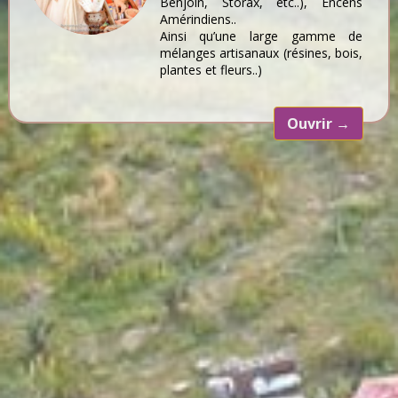
Benjoin, Storax, etc..), Encens
Amérindiens..
Ainsi qu’une large gamme de
mélanges artisanaux (résines, bois,
plantes et fleurs..)
Ouvrir
→