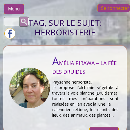
Skip
Se connecter
to
Menu
content
Rechercher :
TAG, SUR LE SUJET:
HERBORISTERIE
A
MÉLIA PIRAWA – LA FÉE
DES DRUIDES
Paysanne herboriste,
je propose l’alchimie végétale à
travers la voie blanche (Druidisme)
toutes mes préparations sont
réalisées en lien avec la lune, le
calendrier celtique, les esprits des
lieux, des animaux, des plantes…