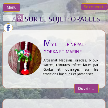
Skip
Se connecter
to
Menu
content
Rechercher :
TAG, SUR LE SUJET:
ORACLES
M
Y LITTLE NÉPAL -
GORKA ET MARINE
Artisanat Népalais, oracles, bijoux
sacrés, teintures mères faites par
Gorka et ouvrages sur les
traditions basques et javanaises.
Ouvrir
→