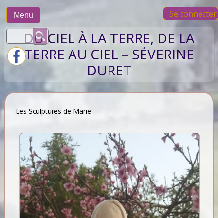
Skip
Se connecter
to
Menu
content
Rechercher :
DU CIEL À LA TERRE, DE LA
TERRE AU CIEL – SÉVERINE
DURET
Les Sculptures de Marie