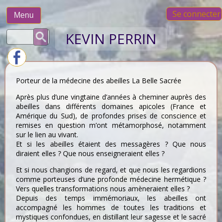
Skip
Se connecter
to
Menu
content
Rechercher :
KEVIN PERRIN
Porteur de la médecine des abeilles La Belle Sacrée
Après plus d’une vingtaine d’années à cheminer auprès des
abeilles dans différents domaines apicoles (France et
Amérique du Sud), de profondes prises de conscience et
remises en question m’ont métamorphosé, notamment
sur le lien au vivant.
Et si les abeilles étaient des messagères ? Que nous
diraient elles ? Que nous enseigneraient elles ?
Et si nous changions de regard, et que nous les regardions
comme porteuses d’une profonde médecine hermétique ?
Vers quelles transformations nous amèneraient elles ?
Depuis des temps immémoriaux, les abeilles ont
accompagné les hommes de toutes les traditions et
mystiques confondues, en distillant leur sagesse et le sacré