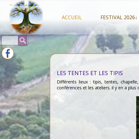
Skip
–
to
content
ACCUEIL
FESTIVAL 2026↓
Programme Juil
Rechercher :
Intervenants 2
Stands artisans
LES TENTES ET LES TIPIS
Différents lieux : tipis, tentes, chapel
conférences et les ateliers. il y en a plus