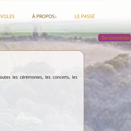
VOLES
À PROPOS↓
LE PASSÉ
À propos du festival
Images et vidéos 2023
Se connecter
Qui sommes nous ?
Aperçu sur les éditions
 Feu, espace sacré
précédentes
Nos partenaires
 chamanisme, mais
s que…
Faire un Don libre
 tentes et les tipis
 toutes les cérémonies, les concerts, les