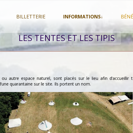
BILLETTERIE
INFORMATIONS↓
BÉNÉ
let 2026
Billetterie
Présentation du festival
LES TENTES ET LES TIPIS
026
Mon compte
En savoir plus . . .
Le
 2026
La F.A.Q. du festival
Le
pa
Pour se restaurer
Les
Plan d’accès
le, ou autre espace naturel, sont placés sur le lieu afin d’accueillir
Informations pratiques
 d’une quarantaine sur le site. Ils portent un nom.
Co-voiturage