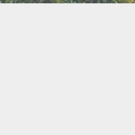
LLETTERIE DU FESTIVAL
POLITIQUE DE
NOUS CONTAC
CONFIDENTIALITÉ
isanat
Bien être
Arts graphiques
Bijo
Ch
le de l'Air
Cercles d'Hommes
Cercles de Femmes
llations
Contes
Cuir
Danse
Didgeridoo
Instruments de musiques
Lecture
Lithothérapi
Musique
Nature
icothérapie
Objets de rituel
Rituels et tradition
Pour les enfants
Poésie