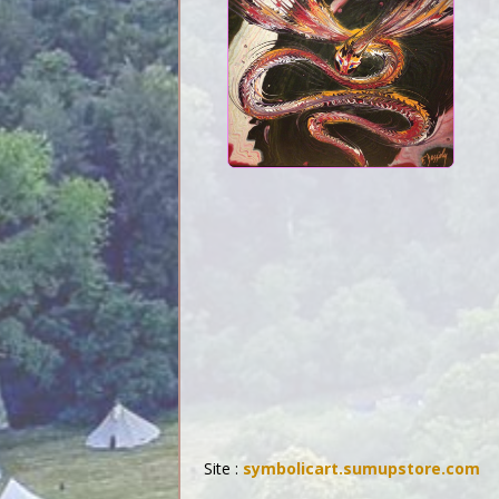
Site :
symbolicart.sumupstore.com