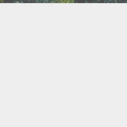
TER
ux
Breathwork
amanisme
Druidisme
FAQ
e
Maquillage
Oracles
s
s
Savons