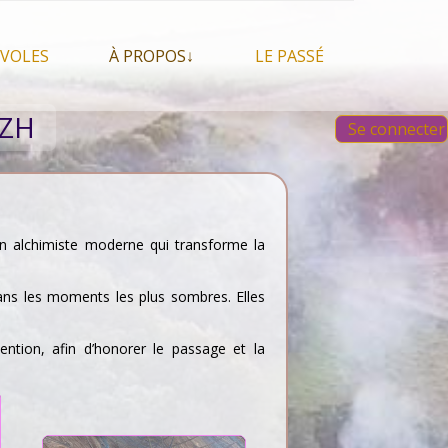
VOLES
À PROPOS↓
LE PASSÉ
À propos du festival
Images et vidéos 2023
BZH
Se connecter
Qui sommes nous ?
Aperçu sur les éditions
 Feu, espace sacré
précédentes
Nos partenaires
 chamanisme, mais
s que…
Faire un Don libre
s tentes et les tipis
 un alchimiste moderne qui transforme la
dans les moments les plus sombres. Elles
ention, afin d’honorer le passage et la