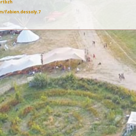
artbzh
/fabien.dessoly.7