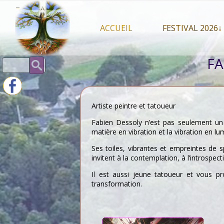
Skip
–
to
content
ACCUEIL
FESTIVAL 2026↓
Programme Juil
FA
Rechercher :
Intervenants 2
Stands artisan
Artiste peintre et tatoueur
Fabien Dessoly n’est pas seulement un a
matière en vibration et la vibration en lu
Ses toiles, vibrantes et empreintes de 
invitent à la contemplation, à l’introspecti
Il est aussi jeune tatoueur et vous pr
transformation.