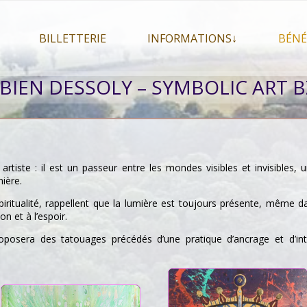
BILLETTERIE
INFORMATIONS↓
BÉNÉ
let 2026
Billetterie
Présentation du festival
BIEN DESSOLY – SYMBOLIC ART 
026
Mon compte
En savoir plus . . .
Le
s 2026
La F.A.Q. du festival
Le
pa
Pour se restaurer
Le
Plan d’accès
rtiste : il est un passeur entre les mondes visibles et invisibles,
mière.
Informations pratiques
spiritualité, rappellent que la lumière est toujours présente, même 
Co-voiturage
on et à l’espoir.
oposera des tatouages précédés d’une pratique d’ancrage et d’int