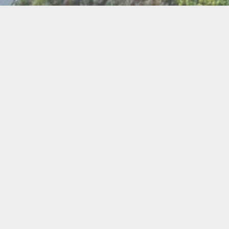
BI
Art
Abeilles
Cacao
Cerc
Chant
Conste
Herboristerie
Mus
Miel
Pierres