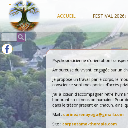
Skip
–
to
content
ACCUEIL
FESTIVAL 2026↓
Programme Juil
Rechercher :
Intervenants 2
Stands artisan
Psychopraticienne d’orientation transper
Amoureuse du vivant, engagée sur un che
Je propose un travail par le corps, le mou
conscience sont mes portes d’accès privil
J’ai à cœur d’accompagner l’être humain 
honorant sa dimension humaine. Pour dessi
dans le trésor présent en chacun, ainsi 
Mail :
carinearenayoga@gmail.com
Site :
corpsetame-therapie.com