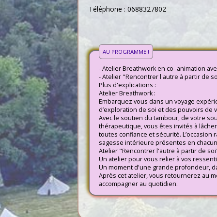
Téléphone : 0688327802
AU PROGRAMME !
- Atelier Breathwork en co- animation avec
- Atelier "Rencontrer l'autre à partir de s
Plus d'explications :
Atelier Breathwork :
Embarquez vous dans un voyage expérien
d’exploration de soi et des pouvoirs de 
Avec le soutien du tambour, de votre so
thérapeutique, vous êtes invités à lâche
toutes confiance et sécurité. L’occasion ra
sagesse intérieure présentes en chacun
Atelier "Rencontrer l'autre à partir de soi"
Un atelier pour vous relier à vos ressent
Un moment d'une grande profondeur, dans
Après cet atelier, vous retournerez au m
accompagner au quotidien.