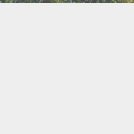
LLETTERIE DU FESTIVAL
POLITIQUE DE
NOUS CONTAC
CONFIDENTIALITÉ
isanat
Bien être
Arts graphiques
Bijo
Ch
le de l'Air
Cercles d'Hommes
Cercles de Femmes
llations
Contes
Cuir
Danse
Didgeridoo
Instruments de musiques
Lecture
Lithothérapi
Musique
Nature
icothérapie
Objets de rituel
Rituels et tradition
Pour les enfants
Poésie