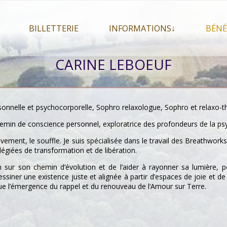
BILLETTERIE
INFORMATIONS↓
BÉNÉ
let 2026
Billetterie
Présentation du festival
CARINE LEBOEUF
026
Mon compte
En savoir plus . . .
Le
s 2026
La F.A.Q. du festival
Le
pa
Pour se restaurer
sonnelle et psychocorporelle, Sophro relaxologue, Sophro et relaxo-
Le
Plan d’accès
min de conscience personnel, exploratrice des profondeurs de la ps
Informations pratiques
vement, le souffle. Je suis spécialisée dans le travail des Breathworks 
égiées de transformation et de libération.
Co-voiturage
sur son chemin d’évolution et de l’aider à rayonner sa lumière, pour 
ner une existence juste et alignée à partir d’espaces de joie et de c
que l’émergence du rappel et du renouveau de l’Amour sur Terre.