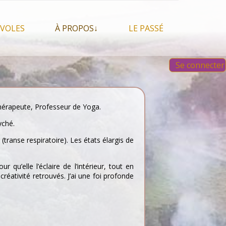
VOLES
À PROPOS↓
LE PASSÉ
À propos du festival
Images et vidéos 2023
Se connecter
Qui sommes nous ?
Aperçu sur les éditions
 Feu, espace sacré
précédentes
Nos partenaires
 chamanisme, mais
s que…
Faire un Don libre
thérapeute, Professeur de Yoga.
s tentes et les tipis
yché.
(transe respiratoire). Les états élargis de
qu’elle l’éclaire de l’intérieur, tout en
réativité retrouvés. J’ai une foi profonde