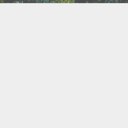
TER
ux
Breathwork
amanisme
Druidisme
FAQ
e
Maquillage
Oracles
s
s
Savons