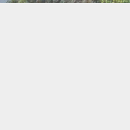
BI
Art
Abeilles
Cacao
Cerc
Chant
Conste
Herboristerie
Mus
Miel
Pierres