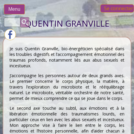
Skip
Se connecter
to
Menu
content
Rechercher :
QUENTIN GRANVILLE
Je suis Quentin Granville, bio-énergéticien spécialisé dans
les troubles digestifs et l’accompagnement émotionnel des
traumas profonds, notamment liés aux abus sexuels et
incestueux.
J’accompagne les personnes autour de deux grands axes.
Le premier concerne le corps physique, la matière, à
travers l’exploration du microbiote et le rééquilibrage
naturel. Le microbiote, véritable orchestre de notre santé,
permet de mieux comprendre ce qui se joue dans le corps.
Le second axe touche au subtil, aux émotions et à la
libération émotionnelle des traumatismes lourds, en
particulier ceux en lien avec les abus sexuels et incestueux.
Mon approche vise à faire le lien entre le corps, les
émotions et l’histoire personnelle, afin d’aider chacun à