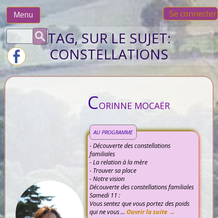
Skip
Se connecter
to
Menu
content
Rechercher :
TAG, SUR LE SUJET:
CONSTELLATIONS
C
ORINNE MOCAËR
AU PROGRAMME
- Découverte des constellations
familiales
- La relation à la mère
- Trouver sa place
- Notre vision
Découverte des constellations familiales
Samedi 11 :
Vous sentez que vous portez des poids
qui ne vous ...
Ouvrir la suite →