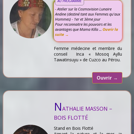
AU PROGRAMME
- Atelier sur la Cosmovision Lunaire
Andine (destiné tant aux Femmes qu'aux
Hommes) - 1er et 3ème jour
Pour reconnaitre les pouvoirs et les
avantages que Mama Killa ...
Ouvrir la
suite →
Femme médecine et membre du
conseil Inca « Mosoq Ayllu
Tawatinsuyu » de Cuzco au Pérou.
Ouvrir
→
N
ATHALIE MASSON –
BOIS FLOTTÉ
Stand en Bois Flotté
Aimant la nature et la mer, je