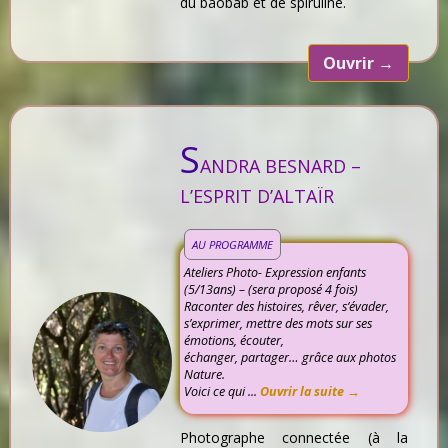
du baobab et de spiruline.
Ouvrir
→
S
ANDRA BESNARD –
L’ESPRIT D’ALTAÏR
AU PROGRAMME
Ateliers Photo- Expression enfants
(5/13ans) – (sera proposé 4 fois)
Raconter des histoires, rêver, s’évader,
s’exprimer, mettre des mots sur ses
émotions, écouter,
échanger, partager… grâce aux photos
Nature.
Voici ce qui ...
Ouvrir la suite →
Photographe connectée (à la