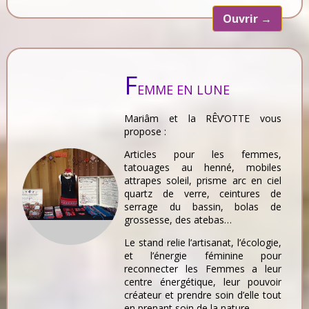
Ouvrir
→
F
EMME EN LUNE
Mariâm et la RÊV’OTTE vous
propose :
Articles pour les femmes,
tatouages au henné, mobiles
attrapes soleil, prisme arc en ciel
quartz de verre, ceintures de
serrage du bassin, bolas de
grossesse, des atebas…
Le stand relie l’artisanat, l’écologie,
et l’énergie féminine pour
reconnecter les Femmes a leur
centre énergétique, leur pouvoir
créateur et prendre soin d’elle tout
en prenant soin de la nature.