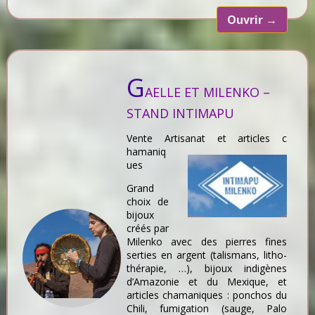
Ouvrir
→
G
AELLE ET MILENKO –
STAND INTIMAPU
Vente Artisanat et articles c
hamaniq
ues
Grand
choix de
bijoux
créés par
Milenko avec des pierres fines
serties en argent (talismans, litho-
thérapie, …), bijoux indigènes
d’Amazonie et du Mexique, et
articles chamaniques : ponchos du
Chili, fumigation (sauge, Palo