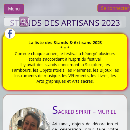
Skip
Se connecter
to
Menu
content
Rechercher :
STANDS DES ARTISANS 2023
La liste des Stands & Artisans 2023
* * *
Comme chaque année, le festival a hébergé plusieurs
stands s’accordant à l’Esprit du festival.
Il y avait des stands concernant la Sculpture, les
Tambours, les Objets rituels, les Pierreries, les Bijoux, les
Instruments de musique, les Vêtements, les Livres, les
Arts graphiques et Arts sacrés.
S
ACRED SPIRIT – MURIEL
Artisanat, objets de décoration et
de célébration, pour faire votre