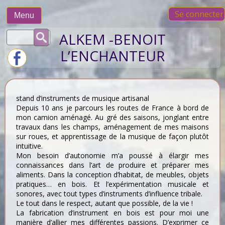
Skip
Se connecter
to
Menu
content
Rechercher :
ALKEM -BENOIT
L’ENCHANTEUR
stand d’instruments de musique artisanal
Depuis 10 ans je parcours les routes de France à bord de
mon camion aménagé. Au gré des saisons, jonglant entre
travaux dans les champs, aménagement de mes maisons
sur roues, et apprentissage de la musique de façon plutôt
intuitive.
Mon besoin d’autonomie m’a poussé à élargir mes
connaissances dans l’art de produire et préparer mes
aliments. Dans la conception d’habitat, de meubles, objets
pratiques… en bois. Et l’expérimentation musicale et
sonores, avec tout types d’instruments d’influence tribale.
Le tout dans le respect, autant que possible, de la vie !
La fabrication d’instrument en bois est pour moi une
manière d’allier mes différentes passions. D’exprimer ce