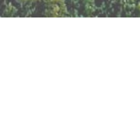
BILLETTERIE DU FESTIVAL
POLITIQUE DE
CONFIDENTIALITÉ
NOUS CONTACTER
Artisanat
Abeilles
Bien être
Arts graphiques
Bijoux
Cacao
Breathwork
Cercle de l'Air
Cercles d'Hommes
Chamanisme