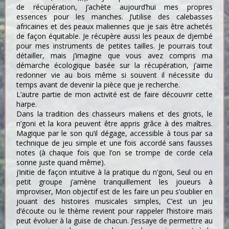
de récupération, j’achète aujourd’hui mes propres
essences pour les manches. J’utilise des calebasses
africaines et des peaux maliennes que je sais être achetés
de façon équitable. Je récupère aussi les peaux de djembé
pour mes instruments de petites tailles. Je pourrais tout
détailler, mais j’imagine que vous avez compris ma
démarche écologique basée sur la récupération, j’aime
redonner vie au bois même si souvent il nécessite du
temps avant de devenir la pièce que je recherche.
L’autre partie de mon activité est de faire découvrir cette
harpe.
Dans la tradition des chasseurs maliens et des griots, le
n’goni et la kora peuvent être appris grâce à des maîtres.
Magique par le son qu’il dégage, accessible à tous par sa
technique de jeu simple et une fois accordé sans fausses
notes (à chaque fois que l’on se trompe de corde cela
sonne juste quand même).
j’initie de façon intuitive à la pratique du n’goni, Seul ou en
petit groupe j’amène tranquillement les joueurs à
improviser, Mon objectif est de les faire un peu s’oublier en
jouant des histoires musicales simples, C’est un jeu
d’écoute ou le thème revient pour rappeler l’histoire mais
peut évoluer à la guise de chacun. J’essaye de permettre au