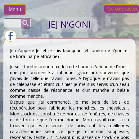
Skip
Se connecter
to
Menu
content
Rechercher :
JEJ N’GONI
Je m’appelle Jej et je suis fabriquant et joueur de n’goni et
de kora (harpe africaine)
Je suis tombé amoureux de cette harpe d’Afrique de l’ouest
que j’ai commencé à fabriquer grâce aux souvenirs que
j’avais de celle que j’avais jouée, A l’époque je n’avais pas
de calebasse et étant cuisinier je me suis servis d’un seau
comme caisse de résonance et d’un manche à balaie
comme manche,
Depuis que j’ai commencé, je me sers de bois de
récupération pour fabriquer les manches, les chevalets,,,
Mon stock est constitué de portes, de fenêtres, de chaises
et de tout ce que l’on me donne, Mon travail consiste à
trouver quelles essences de bois ont les meilleures
caractéristiques selon ce que je recherche (souplesse,
résonance, teinte ,,,), N’ayant plus assez de stock de bois