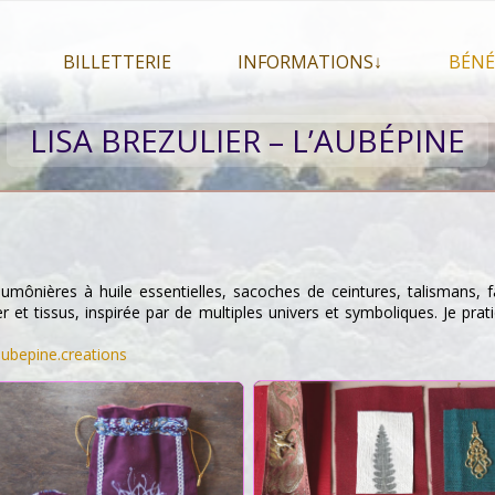
BILLETTERIE
INFORMATIONS↓
BÉNÉ
let 2026
Billetterie
Présentation du festival
LISA BREZULIER – L’AUBÉPINE
026
Mon compte
En savoir plus . . .
Le
s 2026
La F.A.Q. du festival
Le
pa
Pour se restaurer
Le
Plan d’accès
(aumônières à huile essentielles, sacoches de ceintures, talismans
Informations pratiques
r et tissus, inspirée par de multiples univers et symboliques. Je pr
Co-voiturage
ubepine.creations