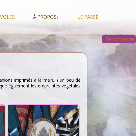
VOLES
À PROPOS↓
LE PASSÉ
À propos du festival
Images et vidéos 2023
Se connecter
Qui sommes nous ?
Aperçu sur les éditions
 Feu, espace sacré
précédentes
Nos partenaires
 chamanisme, mais
s que…
Faire un Don libre
s tentes et les tipis
, fanions imprimés à la main…) un peu de
atique également les empreintes végétales