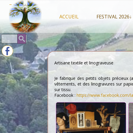
Skip
–
to
content
ACCUEIL
FESTIVAL 2026↓
Programme Juil
Rechercher :
Intervenants 2
Stands artisan
Artisane textile et linograveuse
Je fabrique des petits objets précieux 
vêtements, et des linogravures sur papie
sur tissu.
Facebook :
https://www.facebook.com/la