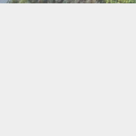
BI
Art
Abeilles
Cacao
Cerc
Chant
Conste
Herboristerie
Mus
Miel
Pierres