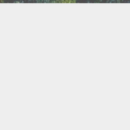
TER
ux
Breathwork
amanisme
Druidisme
FAQ
e
Maquillage
Oracles
s
s
Savons