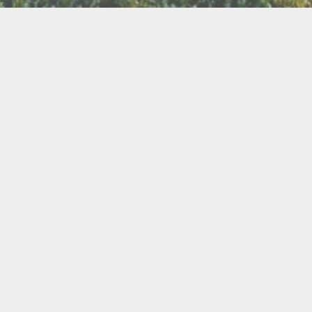
LLETTERIE DU FESTIVAL
POLITIQUE DE
NOUS CONTAC
CONFIDENTIALITÉ
isanat
Bien être
Arts graphiques
Bijo
Ch
le de l'Air
Cercles d'Hommes
Cercles de Femmes
llations
Contes
Cuir
Danse
Didgeridoo
Instruments de musiques
Lecture
Lithothérapi
Musique
Nature
icothérapie
Objets de rituel
Rituels et tradition
Pour les enfants
Poésie