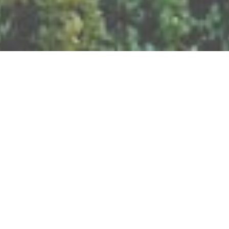
BILLETTERIE DU FESTIVAL
POLITIQUE DE
CONFIDENTIALITÉ
NOUS CONTACTER
Artisanat
Abeilles
Bien être
Arts graphiques