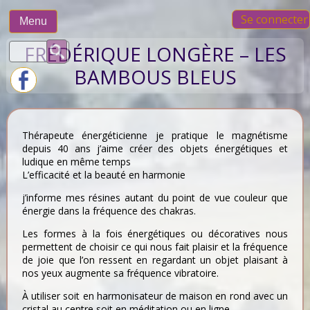
Skip
Se connecter
to
Menu
content
Rechercher :
FRÉDÉRIQUE LONGÈRE – LES
BAMBOUS BLEUS
Thérapeute énergéticienne je pratique le magnétisme
depuis 40 ans j’aime créer des objets énergétiques et
ludique en même temps
L’efficacité et la beauté en harmonie
j’informe mes résines autant du point de vue couleur que
énergie dans la fréquence des chakras.
Les formes à la fois énergétiques ou décoratives nous
permettent de choisir ce qui nous fait plaisir et la fréquence
de joie que l’on ressent en regardant un objet plaisant à
nos yeux augmente sa fréquence vibratoire.
À utiliser soit en harmonisateur de maison en rond avec un
cristal au centre soit en méditation ou en ligne…