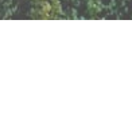
BILLETTERIE DU FESTIVAL
POLITIQUE DE
CONFIDENTIALITÉ
NOUS CONTACTER
Artisanat
Abeilles
Bien être
Arts graphiques
Bijoux
Cacao
Breathwork
Cercle de l'Air
Cercles d'Hommes