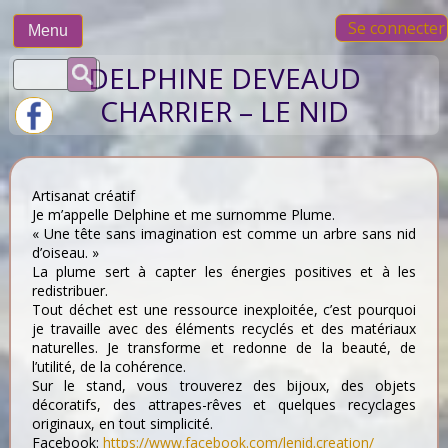
Skip
Se connecter
to
Menu
content
Rechercher :
DELPHINE DEVEAUD
CHARRIER – LE NID
Artisanat créatif
Je m’appelle Delphine et me surnomme Plume.
« Une tête sans imagination est comme un arbre sans nid
d’oiseau. »
La plume sert à capter les énergies positives et à les
redistribuer.
Tout déchet est une ressource inexploitée, c’est pourquoi
je travaille avec des éléments recyclés et des matériaux
naturelles. Je transforme et redonne de la beauté, de
l’utilité, de la cohérence.
Sur le stand, vous trouverez des bijoux, des objets
décoratifs, des attrapes-rêves et quelques recyclages
originaux, en tout simplicité.
Facebook:
https://www.facebook.com/lenid.creation/