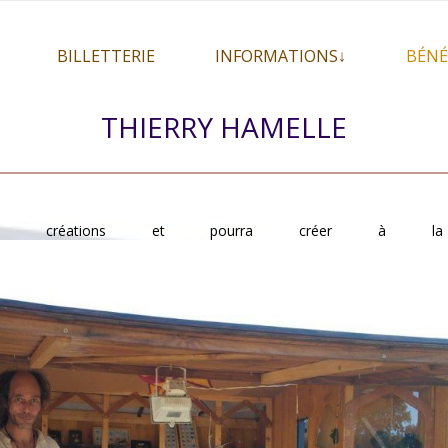
BILLETTERIE
INFORMATIONS↓
BÉNÉ
let 2026
Billetterie
Présentation du festival
THIERRY HAMELLE
026
Mon compte
En savoir plus . . .
Le
s 2026
La F.A.Q. du festival
Le
pa
Pour se restaurer
Le
es créations et pourra créer à la 
Plan d’accès
Informations pratiques
Co-voiturage