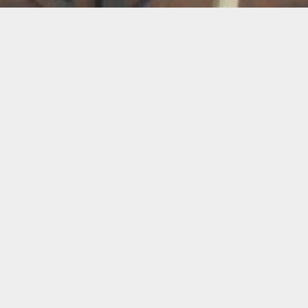
TER
ux
Breathwork
amanisme
Druidisme
FAQ
e
Maquillage
Oracles
s
s
Savons