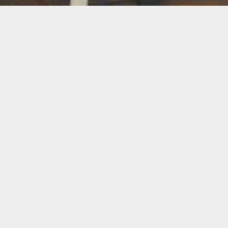
BI
Art
Abeilles
Cacao
Cerc
Chant
Conste
Herboristerie
Mus
Miel
Pierres