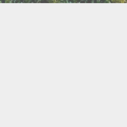
LLETTERIE DU FESTIVAL
POLITIQUE DE
NOUS CONTAC
CONFIDENTIALITÉ
isanat
Bien être
Arts graphiques
Bijo
Ch
le de l'Air
Cercles d'Hommes
Cercles de Femmes
llations
Contes
Cuir
Danse
Didgeridoo
Instruments de musiques
Lecture
Lithothérapi
Musique
Nature
icothérapie
Objets de rituel
Rituels et tradition
Pour les enfants
Poésie