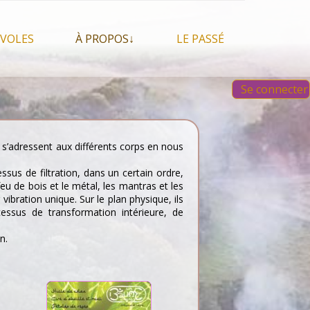
VOLES
À PROPOS↓
LE PASSÉ
À propos du festival
Images et vidéos 2023
Se connecter
Qui sommes nous ?
Aperçu sur les éditions
 Feu, espace sacré
précédentes
Nos partenaires
 chamanisme, mais
s que…
Faire un Don libre
s s’adressent aux différents corps en nous
s tentes et les tipis
ssus de filtration, dans un certain ordre,
eu de bois et le métal, les mantras et les
ibration unique. Sur le plan physique, ils
ocessus de transformation intérieure, de
n.