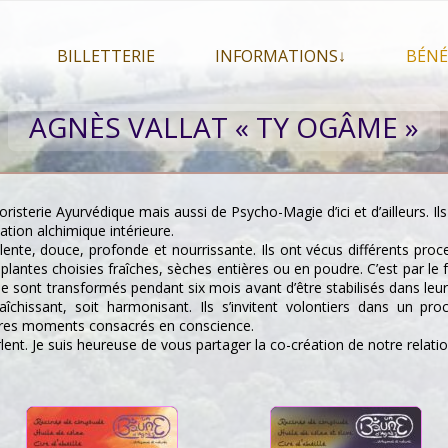
BILLETTERIE
INFORMATIONS↓
BÉNÉ
let 2026
Billetterie
Présentation du festival
AGNÈS VALLAT « TY OGÂME »
026
Mon compte
En savoir plus . . .
Le
s 2026
La F.A.Q. du festival
Le
pa
Pour se restaurer
risterie Ayurvédique mais aussi de Psycho-Magie d’ici et d’ailleurs. Il
Le
tion alchimique intérieure.
Plan d’accès
 lente, douce, profonde et nourrissante. Ils ont vécus différents proce
plantes choisies fraîches, sèches entières ou en poudre. C’est par le f
Informations pratiques
sont transformés pendant six mois avant d’être stabilisés dans leur v
Co-voiturage
raîchissant, soit harmonisant. Ils s’invitent volontiers dans un pr
utres moments consacrés en conscience.
lent. Je suis heureuse de vous partager la co-création de notre relatio