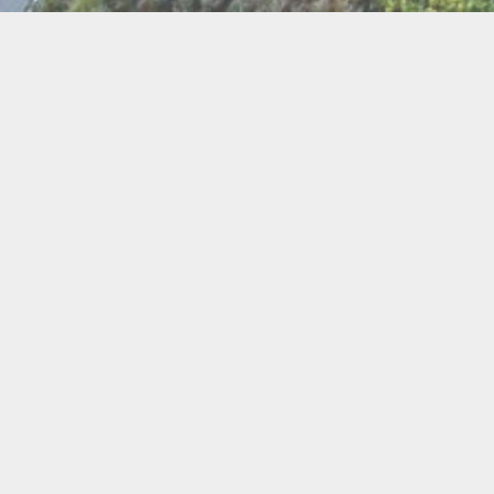
BI
Art
Abeilles
Cacao
Cerc
Chant
Conste
Herboristerie
Mus
Miel
Pierres