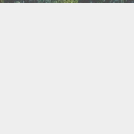
TER
ux
Breathwork
amanisme
Druidisme
FAQ
e
Maquillage
Oracles
s
s
Savons