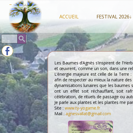
Skip
–
to
content
ACCUEIL
FESTIVAL 2026↓
Programme Juil
Rechercher :
Intervenants 2
Stands artisan
Les Baumes d’Agnès s’inspirent de l’Herbo
et œuvrent, comme un son, dans une rela
L’énergie majeure est celle de la Terre :
afin de respecter au mieux la nature des 
dynamisations lunaires que les baumes se 
ont un effet soit réchauffant, soit raf
célébration, de rituels de passage ou a
Je parle aux plantes et les plantes me par
Site :
www.ty-yogame.fr
Mail :
agnesvallat@gmail.com