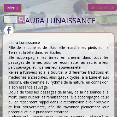
Skip
Se connecter
to
Menu
content
Rechercher :
LAURA LUNAISSANCE
Laura Lunaissance
Fille de la Lune et de l’Eau, elle marche les pieds sur la
Terre et la tête dans les Etoiles.
Elle accompagne les âmes en chemin dans tous les
passages de la vie, pour se reconnecter au sacré, à leur
part sauvage, et incarner leur souveraineté.
Reliée à l’Univers et à la Source, à différentes traditions et
médecines ancestrales, ainsi qu’aux cycles, à la Lune et aux
saisons, elle chemine au rythme de la nature, en connexion
à son essence sauvage.
Doula de tous les passages de la vie, de la naissance à la
mort, sans oublier les renaissances, elle accompagne ceux
qui en ressentent l’appel dans la reconnexion à leur pouvoir
et leur souveraineté, afin de rayonner pleinement leur
potentiel et leur puissance créatrice.
Authenticité, Bienveillance, Écoute, Sororité, Créativité et