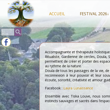
Skip
–
to
content
ACCUEIL
FESTIVAL 2026↓
Programme Juil
Rechercher :
Intervenants 2
Stands artisan
Accompagnante et thérapeute holistique
Ritualiste, Gardienne de cercles, Doula
permettent de créer et porter des espac
au rythme de la nature.
Doula de tous les passages de la vie, de
reconnexion à leur pouvoir et leur souve
écoute, sororité, créativité et amour gui
Facebook :
Laura Lunaissance
Ensemble avec Tiska Louve, nous somme
instincts sauvages et sacrés dans l’espace