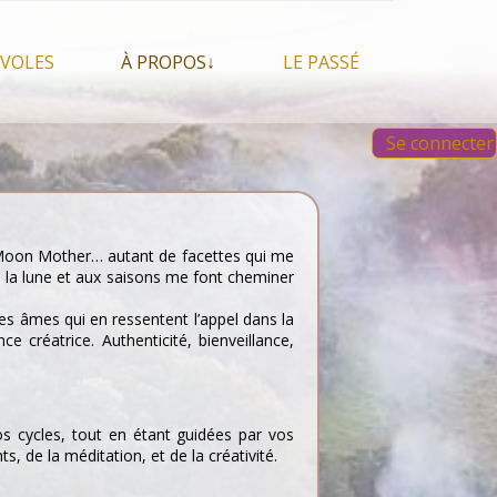
VOLES
À PROPOS↓
LE PASSÉ
À propos du festival
Images et vidéos 2023
Se connecter
Qui sommes nous ?
Aperçu sur les éditions
 Feu, espace sacré
précédentes
Nos partenaires
 chamanisme, mais
s que…
Faire un Don libre
s tentes et les tipis
, Moon Mother… autant de facettes qui me
 à la lune et aux saisons me font cheminer
es âmes qui en ressentent l’appel dans la
e créatrice. Authenticité, bienveillance,
 cycles, tout en étant guidées par vos
, de la méditation, et de la créativité.