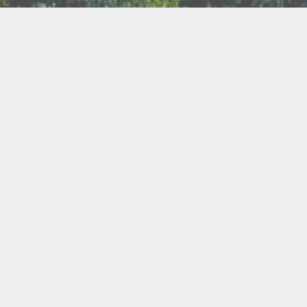
TER
ux
Breathwork
amanisme
Druidisme
FAQ
e
Maquillage
Oracles
s
s
Savons