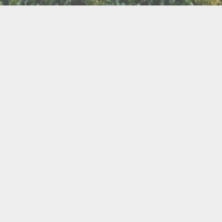
LLETTERIE DU FESTIVAL
POLITIQUE DE
NOUS CONTAC
CONFIDENTIALITÉ
isanat
Bien être
Arts graphiques
Bijo
Ch
le de l'Air
Cercles d'Hommes
Cercles de Femmes
llations
Contes
Cuir
Danse
Didgeridoo
Instruments de musiques
Lecture
Lithothérapi
Musique
Nature
icothérapie
Objets de rituel
Rituels et tradition
Pour les enfants
Poésie