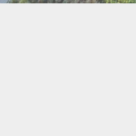
BI
Art
Abeilles
Cacao
Cerc
Chant
Conste
Herboristerie
Mus
Miel
Pierres