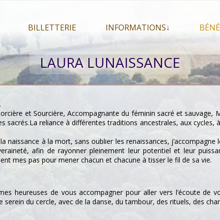
BILLETTERIE
INFORMATIONS↓
BÉNÉ
let 2026
Billetterie
Présentation du festival
LAURA LUNAISSANCE
026
Mon compte
En savoir plus . . .
Le
s 2026
La F.A.Q. du festival
Le
pa
Pour se restaurer
.
Le
, Sorcière et Sourcière, Accompagnante du féminin sacré et sauvage
Plan d’accès
es sacrés.
La reliance à différentes traditions ancestrales, aux cycles,
Informations pratiques
 la naissance à la mort, sans oublier les renaissances, j’accompagne l
Co-voiturage
raineté, afin de rayonner pleinement leur potentiel et leur puissanc
dent mes pas pour mener chacun et chacune à tisser le fil de sa vie.
s heureuses de vous accompagner pour aller vers l’écoute de vos
 serein du cercle, avec de la danse, du tambour, des rituels, des chants