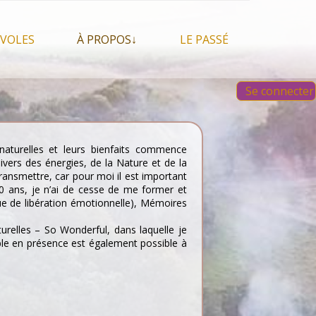
VOLES
À PROPOS↓
LE PASSÉ
À propos du festival
Images et vidéos 2023
Se connecter
Qui sommes nous ?
Aperçu sur les éditions
 Feu, espace sacré
précédentes
Nos partenaires
 chamanisme, mais
s que…
Faire un Don libre
aturelles et leurs bienfaits commence
s tentes et les tipis
ivers des énergies, de la Nature et de la
transmettre, car pour moi il est important
0 ans, je n’ai de cesse de me former et
que de libération émotionnelle), Mémoires
turelles – So Wonderful, dans laquelle je
sible en présence est également possible à