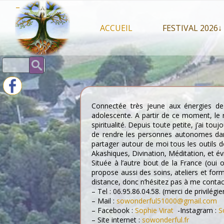
Skip
–
to
content
ACCUEIL
FESTIVAL 2026↓
Programme Juil
Rechercher :
Intervenants 2
Stands artisan
Connectée très jeune aux énergies de
adolescente. A partir de ce moment, le r
spiritualité.
Depuis toute petite, j’ai touj
de rendre les personnes autonomes dans
partager autour de moi tous les outils d
Akashiques, Divination, Méditation, et 
Située à l’autre bout de la France (oui 
propose aussi des soins, ateliers et form
distance, donc n’hésitez pas à me contac
– Tel : 06.95.86.04.58. (merci de privilégie
– Mail :
sowonderful51000@gmail.com
– Facebook :
Sophie Virat
-Instagram :
So
– Site internet :
sowonderful.fr