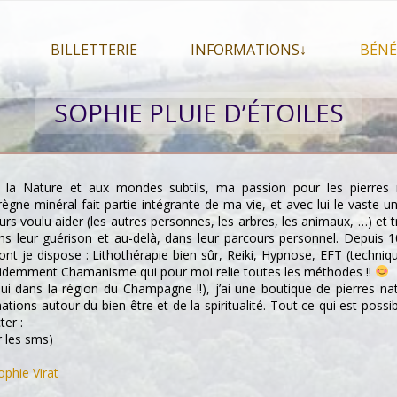
BILLETTERIE
INFORMATIONS↓
BÉNÉ
let 2026
Billetterie
Présentation du festival
SOPHIE PLUIE D’ÉTOILES
026
Mon compte
En savoir plus . . .
Le
s 2026
La F.A.Q. du festival
Le
pa
Pour se restaurer
 la Nature et aux mondes subtils, ma passion pour les pierres n
Le
ègne minéral fait partie intégrante de ma vie, et avec lui le vaste un
Plan d’accès
ours voulu aider (les autres personnes, les arbres, les animaux, …) et 
 leur guérison et au-delà, dans leur parcours personnel. Depuis 1
Informations pratiques
ont je dispose : Lithothérapie bien sûr, Reiki, Hypnose, EFT (techni
Co-voiturage
évidemment Chamanisme qui pour moi relie toutes les méthodes !!
oui dans la région du Champagne !!), j’ai une boutique de pierres na
ations autour du bien-être et de la spiritualité. Tout ce qui est pos
ter :
r les sms)
phie Virat