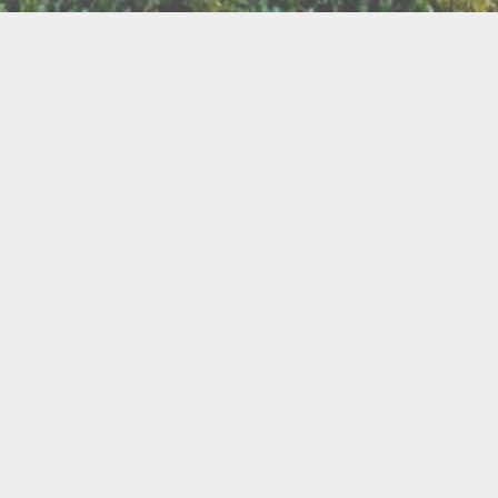
LLETTERIE DU FESTIVAL
POLITIQUE DE
NOUS CONTAC
CONFIDENTIALITÉ
isanat
Bien être
Arts graphiques
Bijo
Ch
le de l'Air
Cercles d'Hommes
Cercles de Femmes
llations
Contes
Cuir
Danse
Didgeridoo
Instruments de musiques
Lecture
Lithothérapi
Musique
Nature
icothérapie
Objets de rituel
Rituels et tradition
Pour les enfants
Poésie