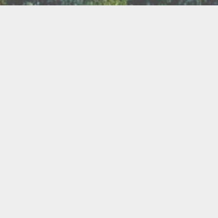
TER
ux
Breathwork
amanisme
Druidisme
FAQ
e
Maquillage
Oracles
s
s
Savons