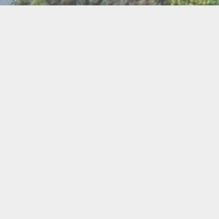
BI
Art
Abeilles
Cacao
Cerc
Chant
Conste
Herboristerie
Mus
Miel
Pierres