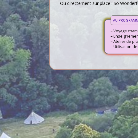
– Ou directement sur place : So Wonder
AU PROGRAMM
– Voyage chama
– Enseignement
– Atelier de pr
– Utilisation d