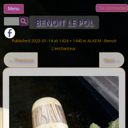
Skip
Se connecter
to
Menu
content
Rechercher :
BENOIT LE POL
Published
2023-01-14
at
1424 × 1440
in
ALKEM -Benoit
L’enchanteur
.
← Previous
Next →