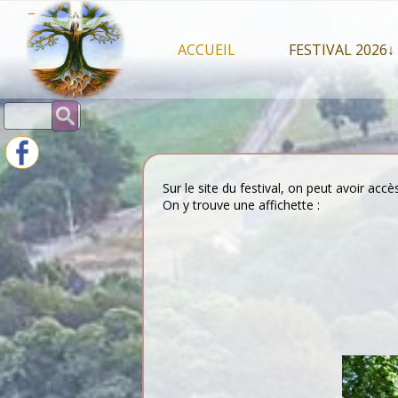
Skip
–
to
content
ACCUEIL
FESTIVAL 2026↓
Programme Juil
Rechercher :
Intervenants 2
Stands artisan
Sur le site du festival, on peut avoir accè
On y trouve une affichette :