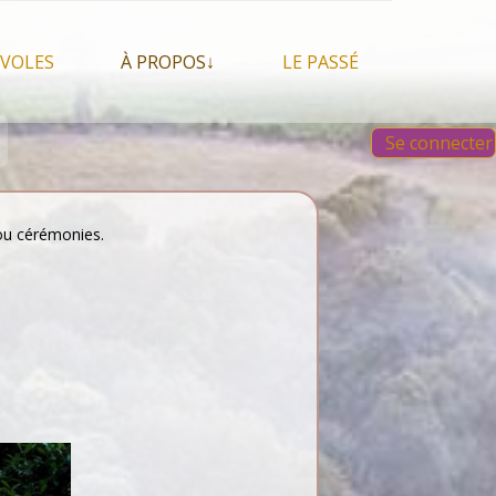
VOLES
À PROPOS↓
LE PASSÉ
À propos du festival
Images et vidéos 2023
Se connecter
Qui sommes nous ?
Aperçu sur les éditions
 Feu, espace sacré
précédentes
Nos partenaires
 chamanisme, mais
s que…
Faire un Don libre
s ou cérémonies.
s tentes et les tipis