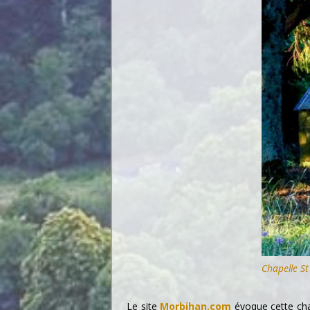
Chapelle St 
Le site
Morbihan.com
évoque cette chap