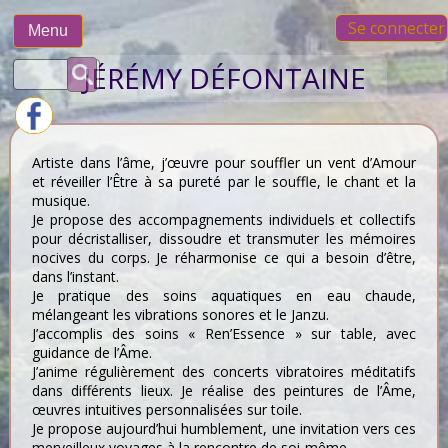
Skip
Se connecter
to
Menu
content
Rechercher :
JÉRÉMY DÉFONTAINE
Artiste dans l’âme, j’œuvre pour souffler un vent d’Amour
et réveiller l’Être à sa pureté par le souffle, le chant et la
musique.
Je propose des accompagnements individuels et collectifs
pour décristalliser, dissoudre et transmuter les mémoires
nocives du corps. Je réharmonise ce qui a besoin d’être,
dans l’instant.
Je pratique des soins aquatiques en eau chaude,
mélangeant les vibrations sonores et le Janzu.
J’accomplis des soins « Ren’Essence » sur table, avec
guidance de l’Âme.
J’anime régulièrement des concerts vibratoires méditatifs
dans différents lieux. Je réalise des peintures de l’Âme,
œuvres intuitives personnalisées sur toile.
Je propose aujourd’hui humblement, une invitation vers ces
merveilleux voyages à la rencontre de soi-même.