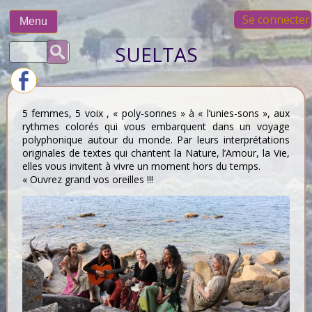
Skip
Se connecter
to
Menu
content
Rechercher :
SUELTAS
5 femmes, 5 voix , « poly-sonnes » à « l’unies-sons », aux
rythmes colorés qui vous embarquent dans un voyage
polyphonique autour du monde. Par leurs interprétations
originales de textes qui chantent la Nature, l’Amour, la Vie,
elles vous invitent à vivre un moment hors du temps.
« Ouvrez grand vos oreilles !!!