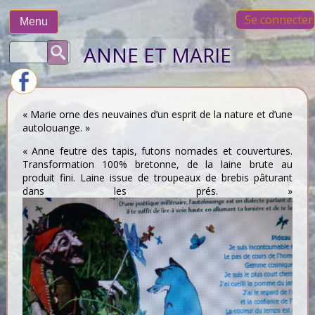
Skip
Se connecter
to
Menu
content
Rechercher :
ANNE ET MARIE
« Marie orne des neuvaines d’un esprit de la nature et d’une
autolouange. »
« Anne feutre des tapis, futons nomades et couvertures.
Transformation 100% bretonne, de la laine brute au
produit fini. Laine issue de troupeaux de brebis pâturant
dans les prés. »