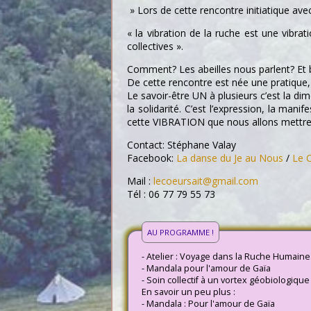
» Lors de cette rencontre initiatique avec 
« la vibration de la ruche est une vibra
collectives ».
Comment? Les abeilles nous parlent? Et bi
De cette rencontre est née une pratique,
Le savoir-être UN à plusieurs c’est la di
la solidarité. C’est l’expression, la m
cette VIBRATION que nous allons mettre en
Contact: Stéphane Valay
Facebook:
La danse du Je au Nous
/
Le C
Mail :
lecoeursait@gmail.com
Tél : 06 77 79 55 73
AU PROGRAMME !
- Atelier : Voyage dans la Ruche Humaine
- Mandala pour l'amour de Gaïa
- Soin collectif à un vortex géobiologique
En savoir un peu plus :
- Mandala : Pour l'amour de Gaïa