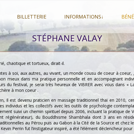
BILLETTERIE
INFORMATIONS↓
BÉNÉ
let 2026
Billetterie
Présentation du festival
STÉPHANE VALAY
026
Mon compte
En savoir plus . . .
Le
s 2026
La F.A.Q. du festival
Le
pa
Pour se restaurer
é, chaotique et tortueux, dirait-il.
Le
Plan d’accès
ntes à soi, aux autres, au vivant, un monde cousu de coeur à coeur, 
 mon mieux dans ma pratique personnelle et en accompagnant individ
Informations pratiques
jours du festival, je serai très heureux de VIBRER avec vous dans «
 chère à mon coeur .
Co-voiturage
n, Il est devenu praticien en massage traditionnel thaï en 2010, c
s individus et les collectifs avec les outils de psychologie contemp
lement suivi un chemin spirituel depuis 2006, incluant la pratique d
t régénérateur), du Bouddhisme Shambhala dont 3 ans en réside
ditionnelles au Pérou puis au Gabon à la Cité de la Source et chez l
Kevin Perrin fut l’instigateur inspiré, a été l’élément déclencheur pour