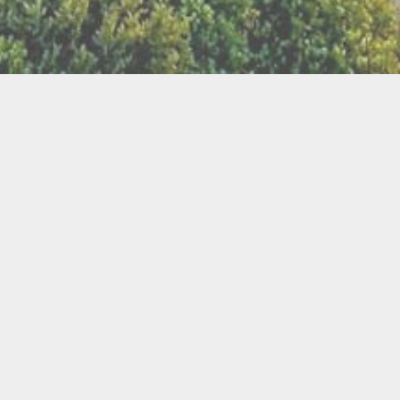
LLETTERIE DU FESTIVAL
POLITIQUE DE
NOUS CONTAC
CONFIDENTIALITÉ
isanat
Bien être
Arts graphiques
Bijo
Ch
le de l'Air
Cercles d'Hommes
Cercles de Femmes
llations
Contes
Cuir
Danse
Didgeridoo