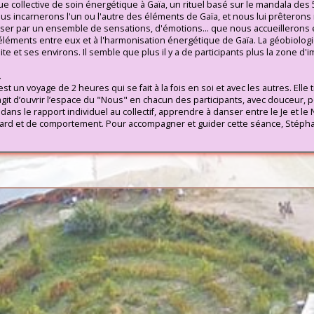
que collective de soin énergétique à Gaïa, un rituel basé sur le mandala des
nous incarnerons l'un ou l'autre des éléments de Gaïa, et nous lui prêterons
ser par un ensemble de sensations, d'émotions... que nous accueillerons 
éléments entre eux et à l'harmonisation énergétique de Gaïa. La géobiologie 
aite et ses environs. Il semble que plus il y a de participants plus la zone d'
.
 un voyage de 2 heures qui se fait à la fois en soi et avec les autres. Elle t
s’agit d’ouvrir l’espace du "Nous" en chacun des participants, avec douceur, p
ns le rapport individuel au collectif, apprendre à danser entre le Je et le N
ard et de comportement. Pour accompagner et guider cette séance, Stéph