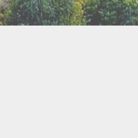
TER
ux
Breathwork
amanisme
Druidisme
FAQ