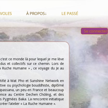
VOLES
À PROPOS↓
LE PASSÉ
À propos du festival
Images et vidéos 2023
Se connecter
Qui sommes nous ?
Aperçu sur les éditions
 Feu, espace sacré
précédentes
Nos partenaires
 chamanisme, mais
s que…
Faire un Don libre
s tentes et les tipis
,c’est ce monde là pour lequel je me lève
us et collectifs sur ce chemin. Lors de
 La Ruche Humaine » , ce voyage du Je au
ertifié à Wat Pho et Sunshine Network en
lative ou psychologie bouddhiste, diplômé
e Vipassana, un peu en France et beaucoup
nce au Centre Dechen Chöling, et des
es Pygmées Baka. La rencontre initiatique
 créer l’atelier « La Ruche Humaine ».