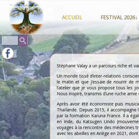
Skip
–
to
content
ACCUEIL
FESTIVAL 2026↓
Programme Juil
Rechercher :
Intervenants 2
Stands artisan
Stéphane Valay a un parcours riche et vari
Un monde tissé d’inter-relations conscie
le matin et que j’essaie de nourrir de
l’atelier que je vous propose tous les 
Nous inspiré, transmis d’une ruche amie
Après avoir été économiste puis musicie
Thaïlande. Depuis 2015, il accompagne le
par la formation Karuna France. Il a éga
en Inde, du Katsugen Undo (mouvemen
voyages à la rencontre des médecines tra
avec les abeilles en Ariège en 2021, dont 