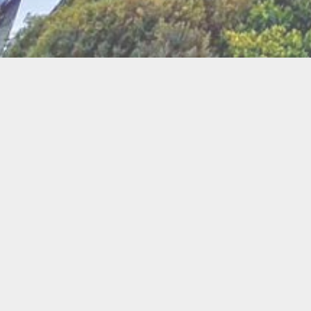
BI
Art
Abeilles
Cacao
Cerc
Chant
Conste