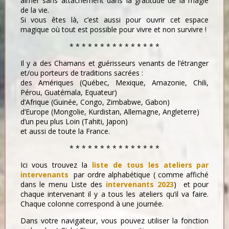
aimer sans attachement dans la gratitude de la magie
de la vie.
Si vous êtes là, c’est aussi pour ouvrir cet espace
magique où tout est possible pour vivre et non survivre !
* * * * * * * * * * * * * * *
Il y a des Chamans et guérisseurs venants de l’étranger
et/ou porteurs de traditions sacrées :
des Amériques (Québec, Mexique, Amazonie, Chili,
Pérou, Guatémala, Equateur)
d’Afrique (Guinée, Congo, Zimbabwe, Gabon)
d’Europe (Mongolie, Kurdistan, Allemagne, Angleterre)
d’un peu plus Loin (Tahiti, Japon)
et aussi de toute la France.
* * * * * * * * * * * * * * *
Ici vous trouvez la
liste de tous les ateliers par
intervenants
par ordre alphabétique ( comme affiché
dans le menu Liste des
intervenants 2023
) et pour
chaque intervenant il y a tous les ateliers qu’il va faire.
Chaque colonne correspond à une journée.
Dans votre navigateur, vous pouvez utiliser la fonction