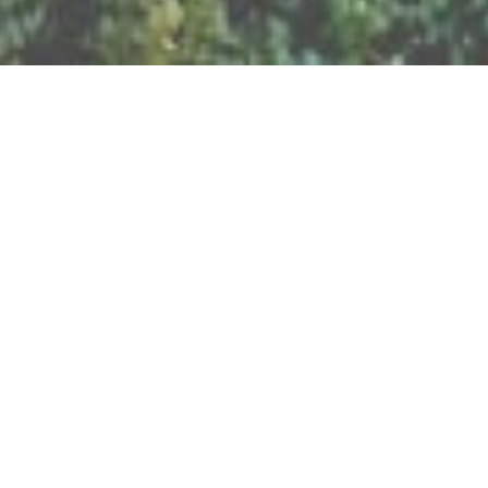
BILLETTERIE DU FESTIVAL
POLITIQUE DE
CONFIDENTIALITÉ
NOUS CONTACTER
Artisanat
Abeilles
Bien être
Arts graphiques
Bijoux
Cacao
Breathwork
Cercle de l'Air
Cercles d'Hommes