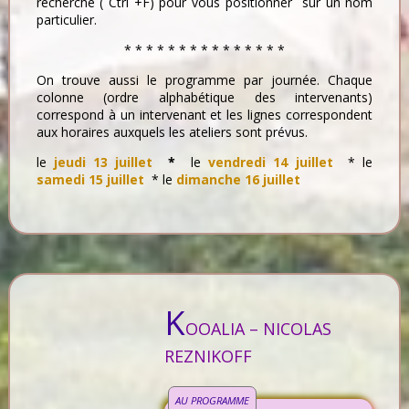
recherche ( Ctrl +F) pour vous positionner sur un nom
particulier.
* * * * * * * * * * * * * * *
On trouve aussi le programme par journée. Chaque
colonne (ordre alphabétique des intervenants)
correspond à un intervenant et les lignes correspondent
aux horaires auxquels les ateliers sont prévus.
le
jeudi 13 juillet
*
le
vendredi 14 juillet
* le
samedi 15 juillet
* le
dimanche 16 juillet
K
OOALIA – NICOLAS
REZNIKOFF
AU PROGRAMME