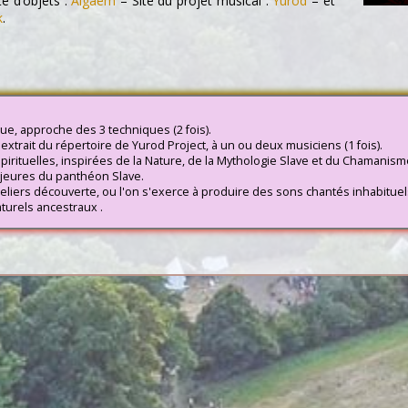
ste d’objets :
Algaem
– Site du projet musical :
Yurod
– et
k
.
e, approche des 3 techniques (2 fois).
, extrait du répertoire de Yurod Project, à un ou deux musiciens (1 fois).
rituelles, inspirées de la Nature, de la Mythologie Slave et du Chamanisme 
ajeures du panthéon Slave.
eliers découverte, ou l'on s'exerce à produire des sons chantés inhabitue
turels ancestraux .