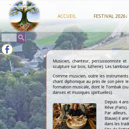
Skip
–
to
content
ACCUEIL
FESTIVAL 2026↓
Programme Juil
Rechercher :
Intervenants 2
Stands artisan
Musicien, chanteur, percussionniste et g
sculpture sur bois, lutherie). Les tambo
Comme musicien, outre les instruments à
chant diphonique au près de son père Ie
formation musicale, dont le Tombak (o
danses et musiques spirituelles).
Depuis 4 ans 
Rêve (Paris).
Par ailleurs
Blauw) il an
dans les trad