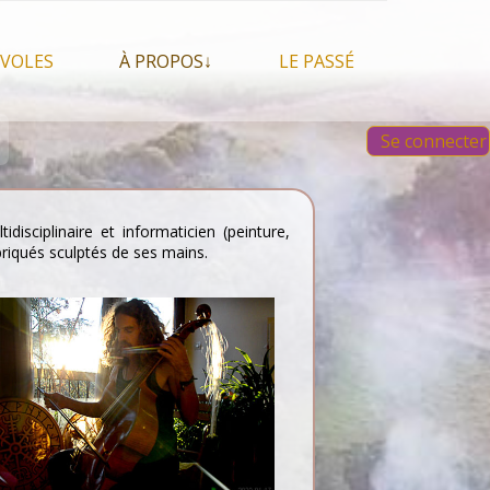
VOLES
À PROPOS↓
LE PASSÉ
À propos du festival
Images et vidéos 2023
Se connecter
Qui sommes nous ?
Aperçu sur les éditions
 Feu, espace sacré
précédentes
Nos partenaires
 chamanisme, mais
s que…
Faire un Don libre
disciplinaire et informaticien (peinture,
s tentes et les tipis
briqués sculptés de ses mains.