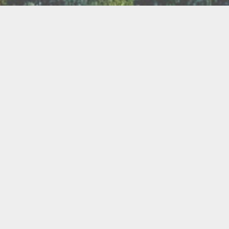
TER
ux
Breathwork
amanisme
Druidisme
FAQ
e
Maquillage
Oracles
s
s
Savons