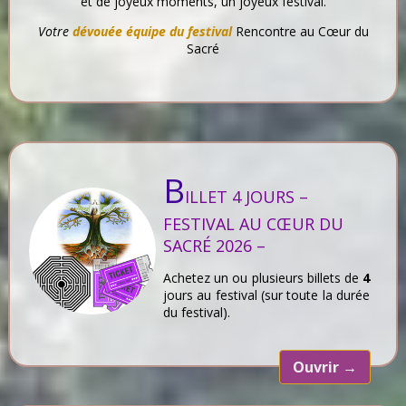
et de joyeux moments, un joyeux festival.
Votre
dévouée équipe du festival
Rencontre au Cœur du
Sacré
B
ILLET 4 JOURS –
FESTIVAL AU CŒUR DU
SACRÉ 2026 –
Achetez un ou plusieurs billets de
4
jours au festival (sur toute la durée
du festival).
Ouvrir
→