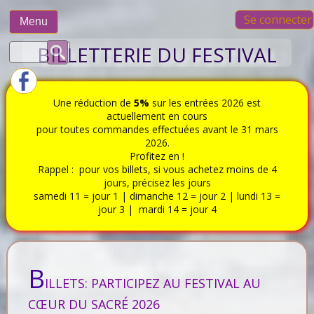
Skip
Se connecter
to
Menu
content
Rechercher :
BILLETTERIE DU FESTIVAL
Une réduction de
5%
sur les entrées 2026 est
actuellement en cours
pour toutes commandes effectuées avant le 31 mars
2026.
Profitez en !
Rappel : pour vos billets, si vous achetez moins de 4
jours, précisez les jours
samedi 11 = jour 1 | dimanche 12 = jour 2 | lundi 13 =
jour 3 | mardi 14 = jour 4
B
ILLETS: PARTICIPEZ AU FESTIVAL AU
CŒUR DU SACRÉ 2026