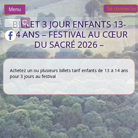
Skip
Se connecter
to
Menu
content
Rechercher :
BILLET 3 JOUR ENFANTS 13-
14 ANS – FESTIVAL AU CŒUR
DU SACRÉ 2026 –
Achetez un ou plusieurs billets tarif enfants de 13 à 14 ans
pour 3 jours au festival