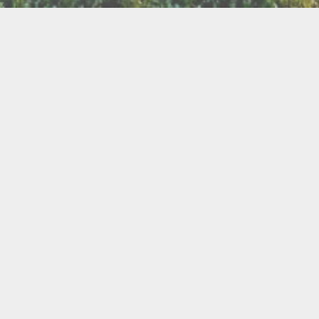
LLETTERIE DU FESTIVAL
POLITIQUE DE
NOUS CONTAC
CONFIDENTIALITÉ
isanat
Bien être
Arts graphiques
Bijo
Ch
le de l'Air
Cercles d'Hommes
Cercles de Femmes
llations
Contes
Cuir
Danse
Didgeridoo
Instruments de musiques
Lecture
Lithothérapi
Musique
Nature
icothérapie
Objets de rituel
Rituels et tradition
Pour les enfants
Poésie