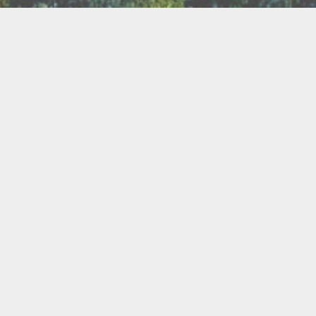
TER
ux
Breathwork
amanisme
Druidisme
FAQ
e
Maquillage
Oracles
s
s
Savons