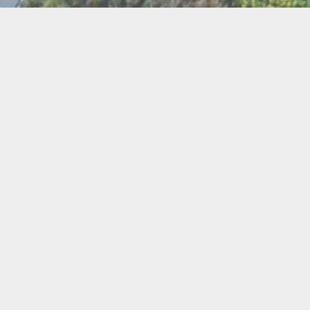
BI
Art
Abeilles
Cacao
Cerc
Chant
Conste
Herboristerie
Mus
Miel
Pierres