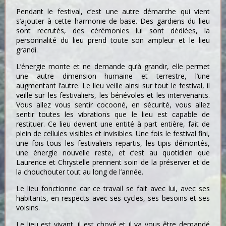
Pendant le festival, c’est une autre démarche qui vient
s’ajouter à cette harmonie de base. Des gardiens du lieu
sont recrutés, des cérémonies lui sont dédiées, la
personnalité du lieu prend toute son ampleur et le lieu
grandi.
L’énergie monte et ne demande qu’à grandir, elle permet
une autre dimension humaine et terrestre, l’une
augmentant l’autre. Le lieu veille ainsi sur tout le festival, il
veille sur les festivaliers, les bénévoles et les intervenants.
Vous allez vous sentir cocooné, en sécurité, vous allez
sentir toutes les vibrations que le lieu est capable de
restituer. Ce lieu devient une entité à part entière, fait de
plein de cellules visibles et invisibles. Une fois le festival fini,
une fois tous les festivaliers repartis, les tipis démontés,
une énergie nouvelle reste, et c’est au quotidien que
Laurence et Chrystelle prennent soin de la préserver et de
la chouchouter tout au long de l’année.
Le lieu fonctionne car ce travail se fait avec lui, avec ses
habitants, en respects avec ses cycles, ses besoins et ses
voisins.
Le lieu est vivant, il est choyé et il va vous être demandé