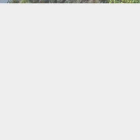
BI
Art
Abeilles
Cacao
Cerc
Chant
Conste
Herboristerie
Mus
Miel
Pierres