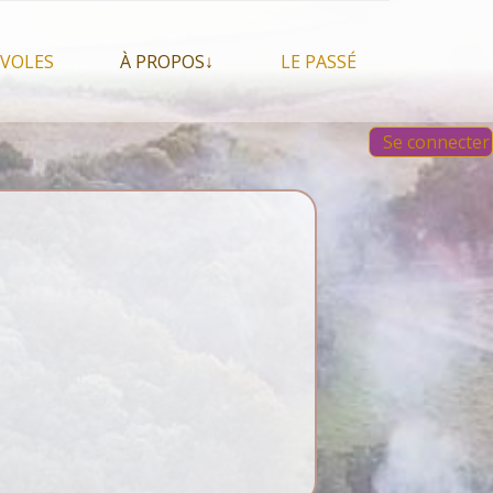
VOLES
À PROPOS↓
LE PASSÉ
À propos du festival
Images et vidéos 2023
Se connecter
Qui sommes nous ?
Aperçu sur les éditions
 Feu, espace sacré
précédentes
Nos partenaires
 chamanisme, mais
s que…
Faire un Don libre
s tentes et les tipis