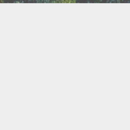
TER
ux
Breathwork
amanisme
Druidisme
FAQ
e
Maquillage
Oracles
s
s
Savons