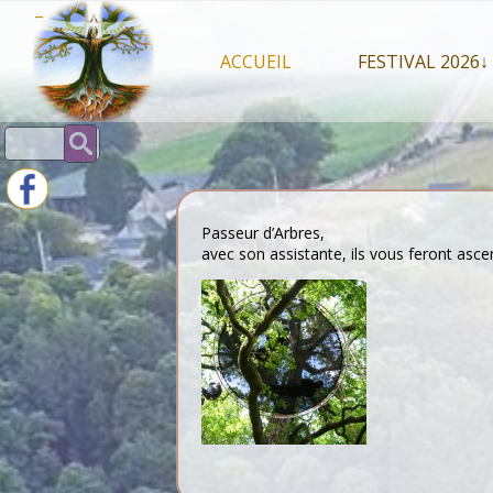
Skip
–
to
content
ACCUEIL
FESTIVAL 2026↓
Programme Juil
Rechercher :
Intervenants 2
Stands artisan
Passeur d’Arbres,
avec son assistante, ils vous feront asce