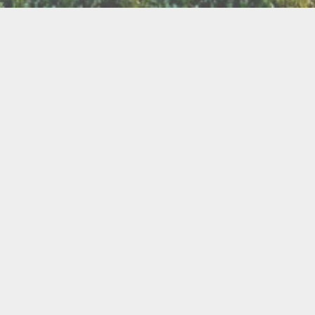
LLETTERIE DU FESTIVAL
POLITIQUE DE
NOUS CONTAC
CONFIDENTIALITÉ
isanat
Bien être
Arts graphiques
Bijo
Ch
le de l'Air
Cercles d'Hommes
Cercles de Femmes
llations
Contes
Cuir
Danse
Didgeridoo
Instruments de musiques
Lecture
Lithothérapi
Musique
Nature
icothérapie
Objets de rituel
Rituels et tradition
Pour les enfants
Poésie