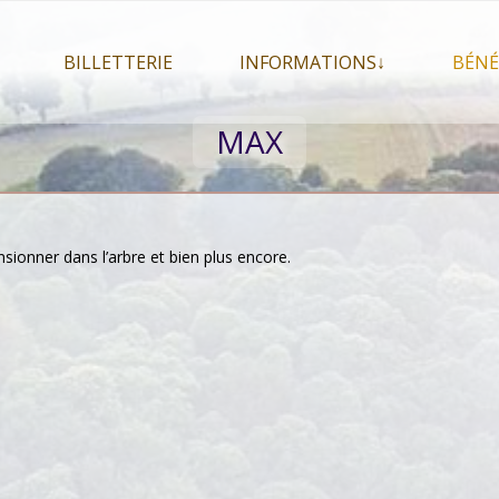
BILLETTERIE
INFORMATIONS↓
BÉNÉ
let 2026
Billetterie
Présentation du festival
MAX
026
Mon compte
En savoir plus . . .
Le
s 2026
La F.A.Q. du festival
Le
pa
Pour se restaurer
Le
nsionner dans l’arbre et bien plus encore.
Plan d’accès
Informations pratiques
Co-voiturage