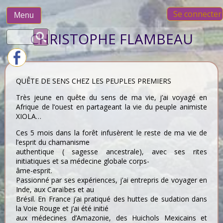
Skip
Se connecter
to
Menu
content
Rechercher :
CHRISTOPHE FLAMBEAU
QUÊTE DE SENS CHEZ LES PEUPLES PREMIERS
Très jeune en quête du sens de ma vie, j’ai voyagé en
Afrique de l’ouest en partageant la vie du peuple animiste
XIOLA…
Ces 5 mois dans la forêt infusèrent le reste de ma vie de
l’esprit du chamanisme
authentique ( sagesse ancestrale), avec ses rites
initiatiques et sa médecine globale corps-
âme-esprit.
Passionné par ses expériences, j’ai entrepris de voyager en
Inde, aux Caraïbes et au
Brésil. En France j’ai pratiqué des huttes de sudation dans
la Voie Rouge et j’ai été initié
aux médecines d’Amazonie, des Huichols Mexicains et