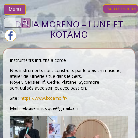
Skip
Se connecter
to
Menu
content
Rechercher :
DÉLIA MORENO – LUNE ET
KOTAMO
Instruments intuitifs à corde
Nos instruments sont construits par le bois en musique,
atelier de lutherie situé dans le Gers.
Noyer, Cerisier, If, Cèdre, Platane, Sycomore
sont utilisés avec soin et avec passion.
Site :
https://www.kotamo.fr/
Mail : leboisenmusique@gmail.com