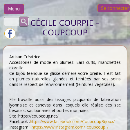
Skip
Se connecter
to
Menu
content
Rechercher :
CÉCILE COURPIE –
COUPCOUP
Artisan Créatrice
Accessoires de mode en plumes: Ears cuffs, manchettes
d’oreille.
Ce bijou féerique se glisse derrière votre oreille. Il est fait
en plumes naturelles glanées et teintées par ses soins
dans le respect de l’environnement (teintures végétales).
Elle travaille aussi des tissages jacquards de fabrication
lyonnaise et canevas dans lesquels elle réalise des sac
besaces, sac bananes et portes monnaies.
Site :https://coupcoup.net/
Facebook :
https://www.facebook.com/CoupcoupBijoux/
Instagram :
https://www.instagram.com/_coupcoup_/