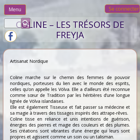
Skip
Se connecter
to
Menu
content
Rechercher :
COLINE – LES TRÉSORS DE
FREYJA
Artisanat Nordique
Coline marche sur le chemin des femmes de pouvoir
nordiques, porteuses du lien avec le monde des esprits,
celles qu’on appelle les Völva. Elle a d’ailleurs été reconnue
comme sœur de Tradition par les héritières d’une longue
lignée de Völva islandaises.
Elle est également Tisseuse et fait passer sa médecine et
sa magie à travers des tissages inspirés des attrape-rêves.
Coline tisse en reliance et unis intentions de guérison,
énergies des pierres et magie des couleurs et des plumes.
Ses créations sont vibrantes d’une énergie qui leurs sont
propres et agissent comme un soin ou un talisman.